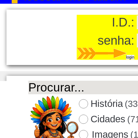
I.D.:
senha:
História
(33
Cidades
(7
Imagens
(