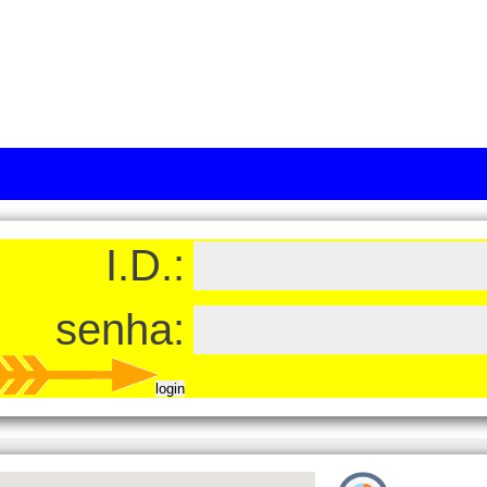
I.D.:
senha: