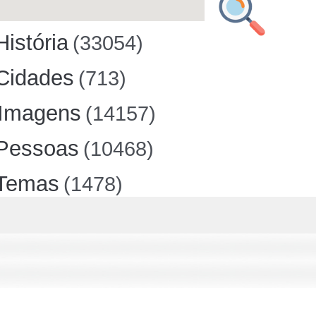
História
(33054)
Cidades
(713)
Imagens
(14157)
Pessoas
(10468)
Temas
(1478)