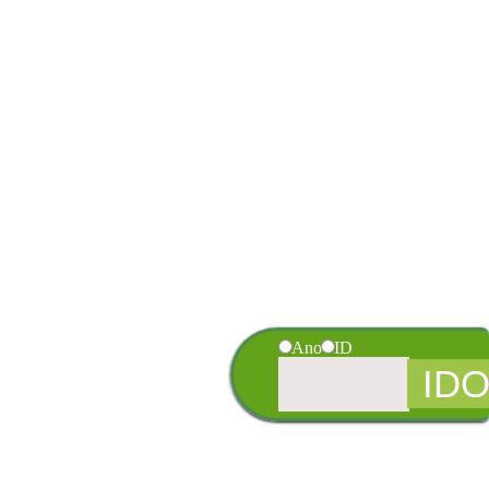
Ano
ID