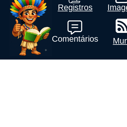
Registros
Imag
Comentários
Mur