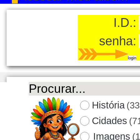
I.D.:
senha:
História
(33
Cidades
(7
Imagens
(