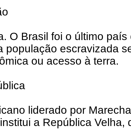
ão
. O Brasil foi o último país
 a população escravizada se
nômica ou acesso à terra.
blica
licano liderado por Marec
institui a República Velha,