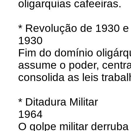
oligarquias cafeeiras.
* Revolução de 1930 e
1930
Fim do domínio oligárq
assume o poder, central
consolida as leis trabal
* Ditadura Militar
1964
O golpe militar derruba