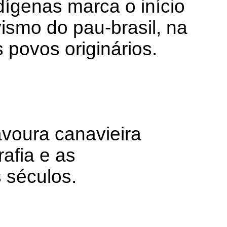
ígenas marca o início
ismo do pau-brasil, na
 povos originários.
avoura canavieira
afia e as
s séculos.