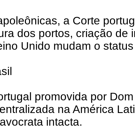
poleônicas, a Corte portug
ura dos portos, criação de i
eino Unido mudam o status 
sil
ortugal promovida por Dom 
entralizada na América Lat
avocrata intacta.