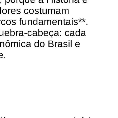
iadores costumam
arcos fundamentais**.
uebra-cabeça: cada
onômica do Brasil e
e.