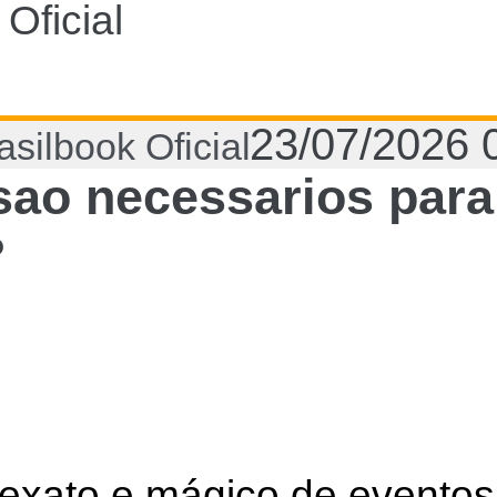
Oficial
23/07/2026 
silbook Oficial
ao necessarios para
?
xato e mágico de eventos,