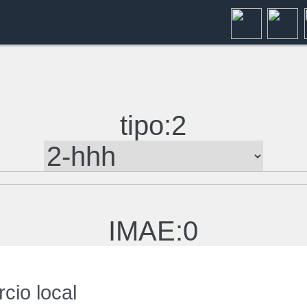
tipo:2
IMAE:0
cio local