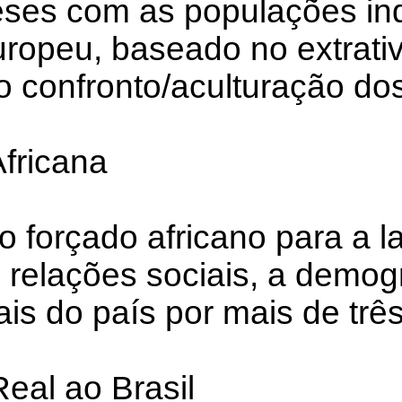
eses com as populações ind
uropeu, baseado no extrativ
no confronto/aculturação dos
Africana
o forçado africano para a l
relações sociais, a demogr
is do país por mais de trê
eal ao Brasil