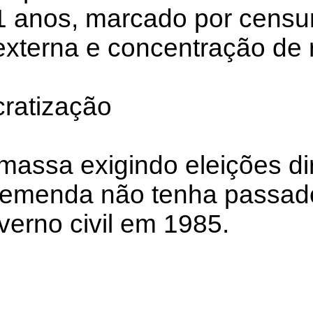
21 anos, marcado por censu
externa e concentração de 
cratização
assa exigindo eleições di
 emenda não tenha passado
verno civil em 1985.