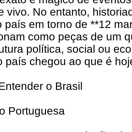
 vivo. No entanto, histor
do país em torno de **12 m
onam como peças de um q
ura política, social ou ec
o país chegou ao que é hoj
ntender o Brasil
ão Portuguesa