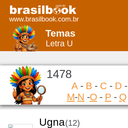
www.brasilbook.com.br
Temas
Letra U
1478
A
-
B
-
C
-
D
M
-
N
-
O
-
P
-
Q
Ugna
(12)