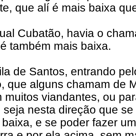
e, que alí é mais baixa que
atual Cubatão, havia o cha
a é também mais baixa.
ila de Santos, entrando pel
ão, que alguns chamam de 
 muitos viandantes, ou pa
 seja nesta direção que se
to baixa, e se poder fazer u
serra e por ela acima, sem 