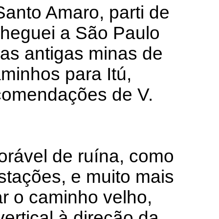
Santo Amaro, parti de
cheguei a São Paulo
 as antigas minas de
minhos para Itú,
ecomendações de V.
orável de ruína, como
stações, e muito mais
ar o caminho velho,
ertical à direção da