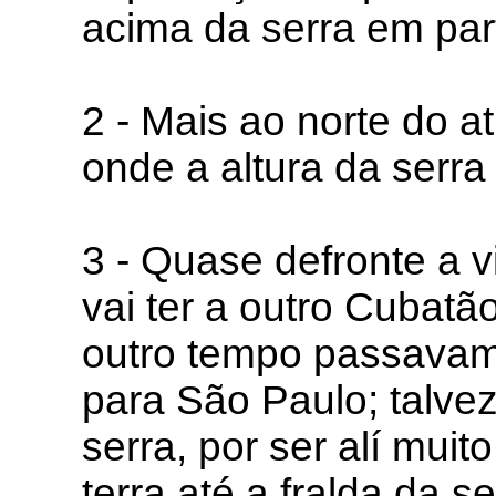
acima da serra em part
2 - Mais ao norte do 
onde a altura da serr
3 - Quase defronte a v
vai ter a outro Cubat
outro tempo passavam
para São Paulo; talvez
serra, por ser alí mui
terra até a fralda da 