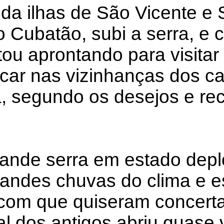
 da ilhas de São Vicente e 
 Cubatão, subi a serra, e 
ou aprontando para visitar
car nas vizinhanças dos ca
a, segundo os desejos e r
ande serra em estado depl
andes chuvas do clima e e
, com que quiseram concert
al dos antigos abriu quase v