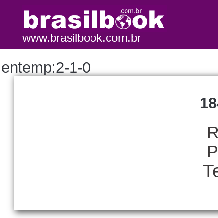
www.brasilbook.com.br
lentemp:2-1-0
18
R
P
T