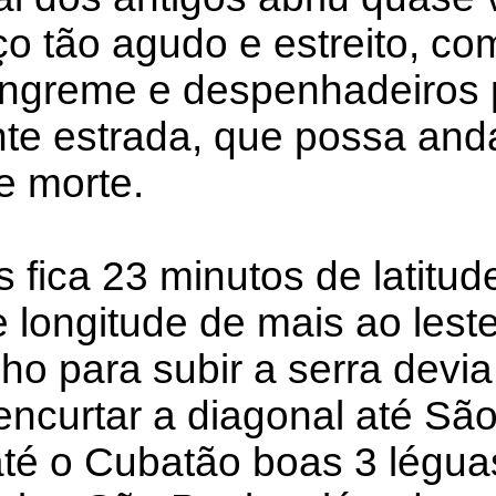
ço tão agudo e estreito, co
íngreme e despenhadeiros 
e estrada, que possa anda
e morte.
 fica 23 minutos de latitu
e longitude de mais ao les
o para subir a serra devia
ncurtar a diagonal até São
até o Cubatão boas 3 légu