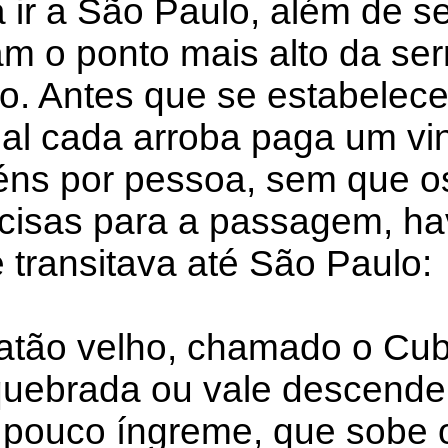
 ir a São Paulo, além de se
m o ponto mais alto da ser
co. Antes que se estabelec
ual cada arroba paga um vi
téns por pessoa, sem que o
cisas para a passagem, hav
 transitava até São Paulo:
batão velho, chamado o Cu
quebrada ou vale descend
 pouco íngreme, que sobe 