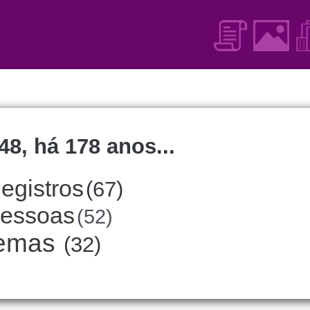
48, há 178 anos...
egistros
(67)
essoas
(52)
emas
(32)