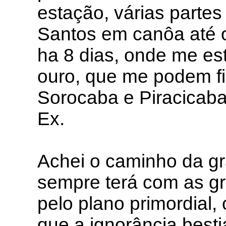
estação, várias partes
Santos em canôa até o
ha 8 dias, onde me est
ouro, que me podem fi
Sorocaba e Piracicab
Ex.
Achei o caminho da gr
sempre terá com as gr
pelo plano primordial
que a ignorância besti