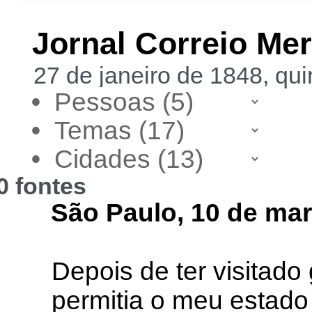
Jornal Correio Mer
27 de janeiro de 1848, qui
•
•
•
0 fontes
São Paulo, 10 de ma
Depois de ter visitad
permitia o meu estado