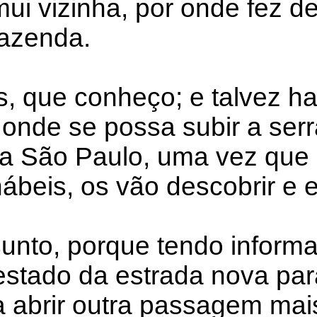
 mui vizinha, por onde fez 
fazenda.
, que conheço; e talvez h
 onde se possa subir a serr
a São Paulo, uma vez que o
ábeis, os vão descobrir e 
nto, porque tendo informa
estado da estrada nova para
eva abrir outra passagem ma