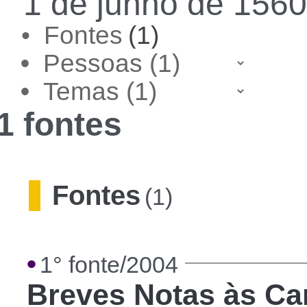
1 de junho de 1560
• Fontes
(1)
•
•
1 fontes
Fontes
(1)
•
1° fonte/2004
Breves Notas às Ca