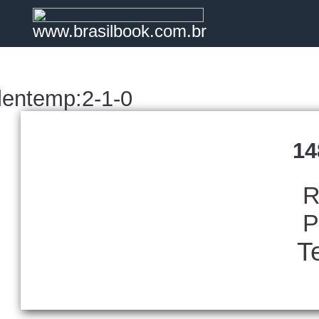
www.brasilbook.com.br
lentemp:2-1-0
14
R
P
T