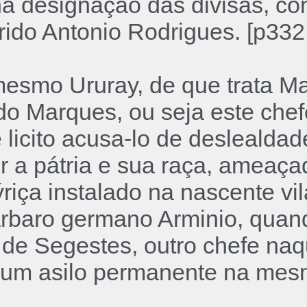
 na designação das divisas, 
ido Antonio Rodrigues. [p332
mesmo Ururay, de que trata Ma
do Marques, ou seja este chef
 licito acusa-lo de deslealda
r a pátria e sua raça, ameaça
iça instalado na nascente vil
aro germano Arminio, quand
de Segestes, outro chefe naq
 um asilo permanente na mes