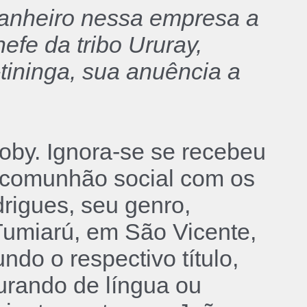
panheiro nessa empresa a
efe da tribo Ururay,
-tininga, sua anuência a
roby. Ignora-se se recebeu
á comunhão social com os
drigues, seu genro,
 Tumiarú, em São Vicente,
do o respectivo título,
igurando de língua ou