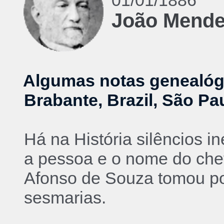
01/01/1886
João Mende
Algumas notas genealógic
Brabante, Brazil, São P
Há na História silêncios i
a pessoa e o nome do chefe
Afonso de Souza tomou poss
sesmarias.