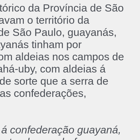
órico da Província de São
vam o território da
a de São Paulo, guayanás,
ayanás tinham por
 com aldeias nos campos de
Cahá-uby, com aldeias á
de sorte que a serra de
uas confederações,
te á confederação guayaná,