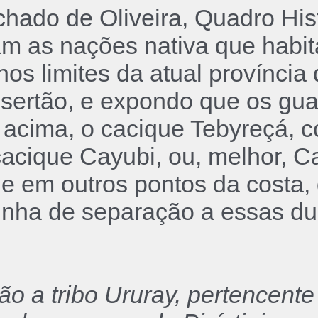
ado de Oliveira, Quadro Hist
m as nações nativa que habita
nos limites da atual provínci
do sertão, e expondo que os gu
a acima, o cacique Tebyreçá,
 o cacique Cayubi, ou, melhor, 
e em outros pontos da costa, 
linha de separação a essas d
ção a tribo Ururay, pertencen