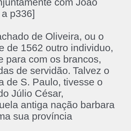
conjuntamente com João
 a p336]
chado de Oliveira, ou o
e de 1562 outro individuo,
de para com os brancos,
das de servidão. Talvez o
a de S. Paulo, tivesse o
o Júlio César,
uela antiga nação barbara
ma sua província