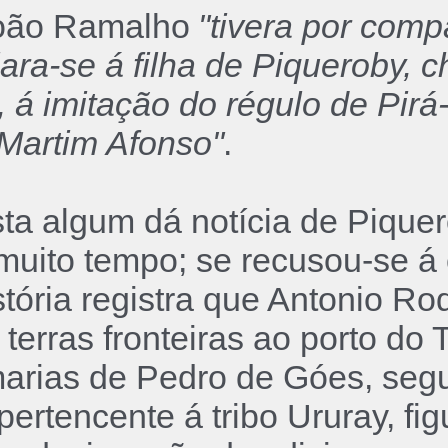
João Ramalho
"tivera por com
ara-se á filha de Piqueroby, ch
 á imitação do régulo de Pirá
Martim Afonso"
.
sta algum dá notícia de Pique
 muito tempo; se recusou-se 
tória registra que Antonio Ro
terras fronteiras ao porto do
marias de Pedro de Góes, segun
 pertencente á tribo Ururay, f