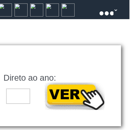
Direto ao ano:
..