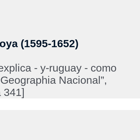
toya (1595-1652)
xplica - y-ruguay - como
a Geographia Nacional”,
 341]