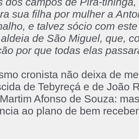
dos campos de Pirá-tininga, 
ra sua filha por mulher a Anto
lho, e talvez sócio com este
 aldeia de São Miguel, que, c
ão por que todas elas passar
mo cronista não deixa de men
scida de Tebyreçá e de João 
e Martim Afonso de Souza: mas
ência ao plano de bem recebe