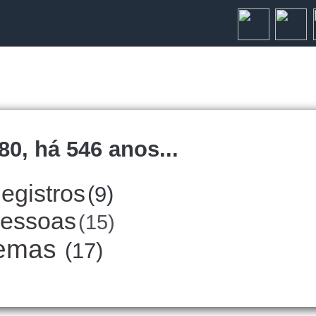
80, há 546 anos...
egistros
(9)
essoas
(15)
emas
(17)