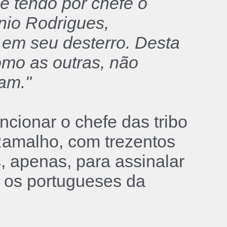
e tendo por chefe o
nio Rodrigues,
 em seu desterro. Desta
omo as outras, não
am."
cionar o chefe das tribo
Ramalho, com trezentos
, apenas, para assinalar
r os portugueses da