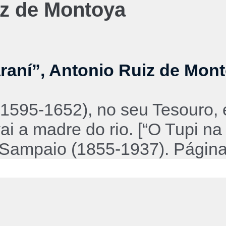
iz de Montoya
raní”, Antonio Ruiz de Mon
1595-1652), no seu Tesouro, e
ai a madre do rio. [“O Tupi n
Sampaio (1855-1937). Página