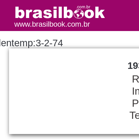
www.brasilbook.com.br
lentemp:3-2-74
19
R
I
P
T