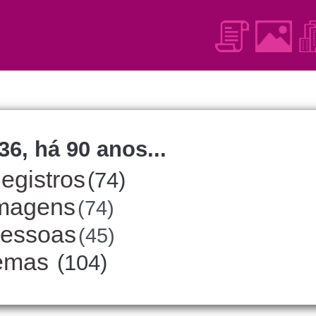
36, há 90 anos...
egistros
(74)
magens
(74)
essoas
(45)
emas
(104)