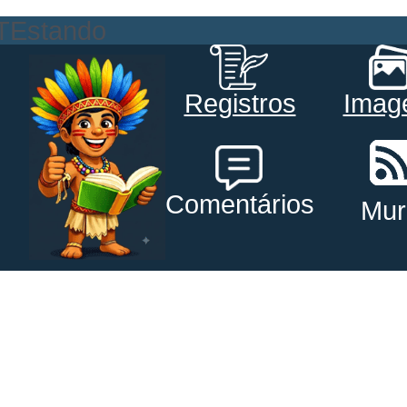
TEstando
Registros
Imag
Comentários
Mur