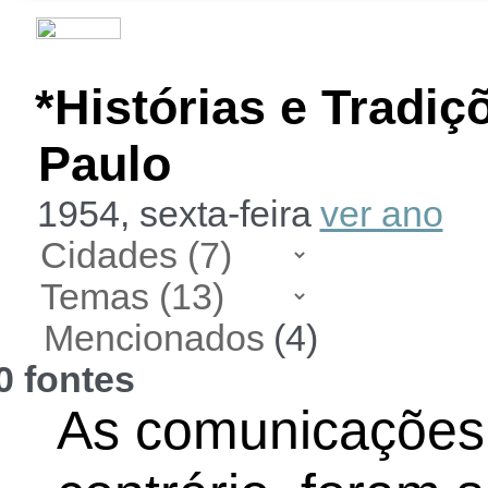
*Histórias e Tradi
Paulo
1954, sexta-feira
ver ano
Mencionados
(4)
0 fontes
As comunicações 