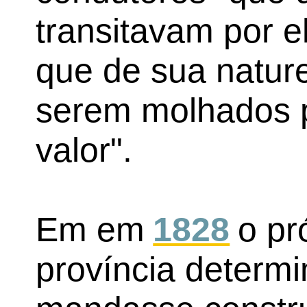
transitavam por 
que de sua natur
serem molhados 
valor".
Em em
1828
o pr
província determ