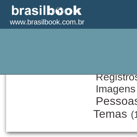
www.brasilbook.com.br
lentemp:4-3-182
1954, há 7
Registro
Imagens
Pessoa
Temas
(