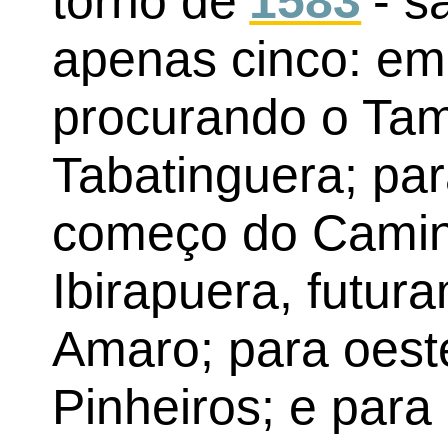
torno de
1583
- s
apenas cinco: em 
procurando o Tam
Tabatinguera; para
começo do Camin
Ibirapuera, futur
Amaro; para oest
Pinheiros; e para