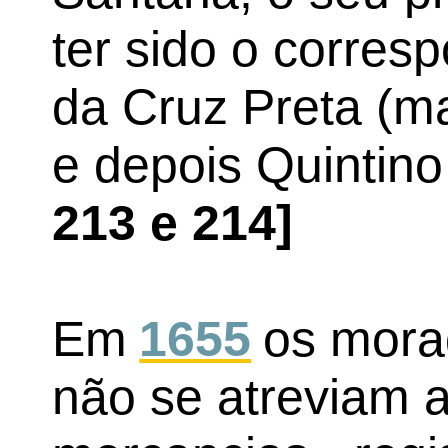
ter sido o corres
da Cruz Preta (ma
e depois Quintin
213 e 214]
Em
1655
os mora
não se atreviam 