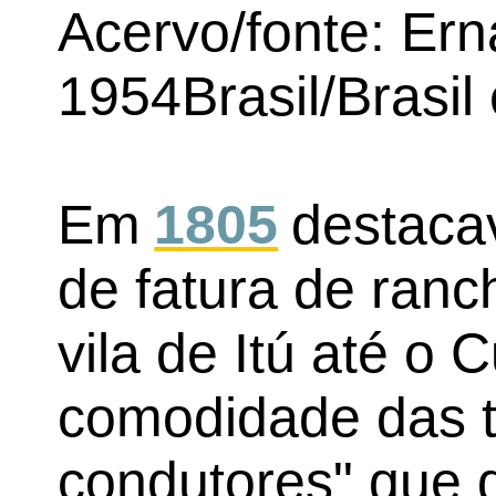
Acervo/fonte: Ern
1954Brasil/Brasi
Em
1805
destaca
de fatura de ranc
vila de Itú até o 
comodidade das t
condutores" que 