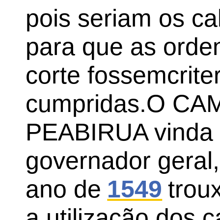
pois seriam os c
para que as ord
corte fossemcrit
cumpridas.O C
PEABIRUA vinda 
governador geral
ano de
1549
troux
a utilização dos 