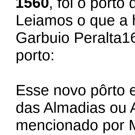
1560
, foi o porto
Leiamos o que a h
Garbuio Peralta16
porto:
Esse novo pôrto 
das Almadias ou 
mencionado por M