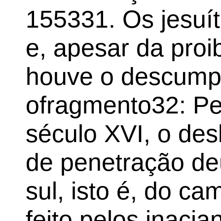
155331. Os jesuí
e, apesar da proi
houve o descump
ofragmento32: P
século XVI, o de
de penetração d
sul, isto é, do ca
feito pelos inac