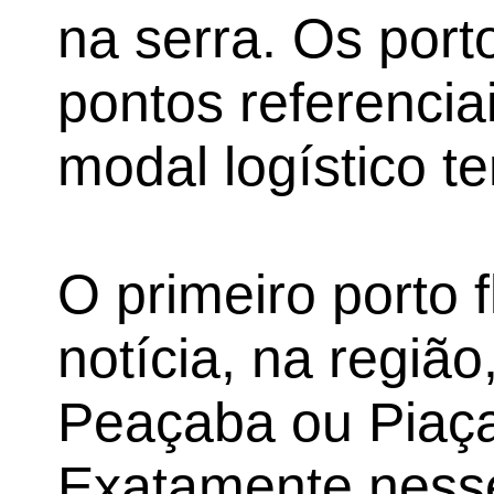
na serra. Os po
pontos referenci
modal logístico ter
O primeiro porto f
notícia, na regiã
Peaçaba ou Piaça
Exatamente ness