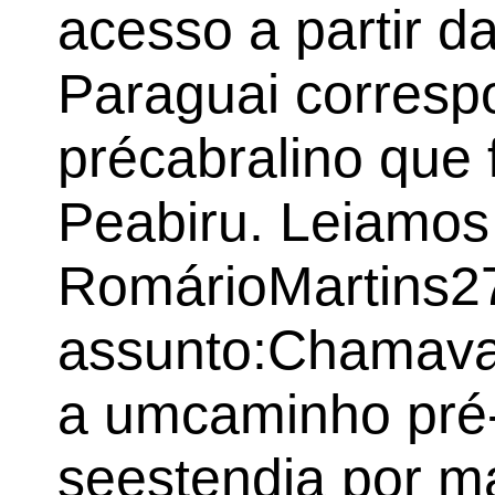
acesso a partir d
Paraguai corresp
précabralino que 
Peabiru. Leiamos
RomárioMartins27
assunto:Chamava
a umcaminho pré
seestendia por m