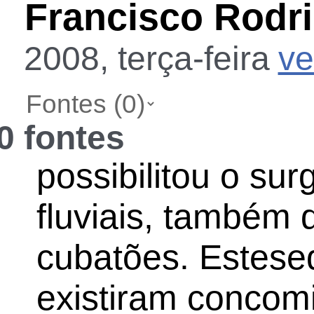
Francisco Rodri
2008, terça-feira
ve
0 fontes
possibilitou o su
fluviais, também
cubatões. Estes
existiram concomi