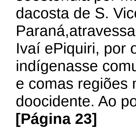
dacosta de S. Vic
Paraná,atravessan
Ivaí ePiquiri, po
indígenasse com
e comas regiões 
doocidente. Ao p
[Página 23]