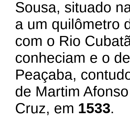
Sousa, situado na
a um quilômetro 
com o Rio Cubatã
conheciam e o d
Peaçaba, contud
de Martim Afonso
Cruz, em
1533
.