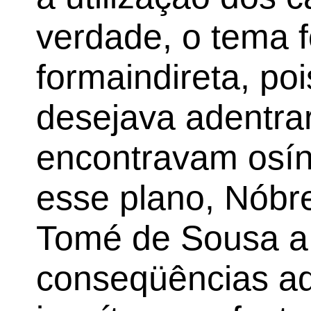
verdade, o tema f
formaindireta, p
desejava adentra
encontravam osínd
esse plano, Nóbre
Tomé de Sousa a d
conseqüências ad