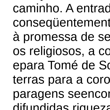
caminho. A entrad
conseqüentemente
à promessa de se
os religiosos, a c
epara Tomé de So
terras para a cor
paragens seenco
difundidas rique