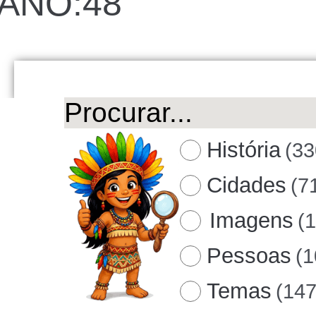
ANO:48
História
(33
Cidades
(7
Imagens
(
Pessoas
(1
Temas
(147