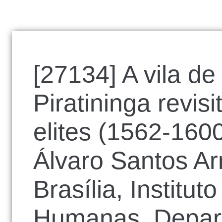
[27134] A vila d
Piratininga revis
elites (1562-1600
Álvaro Santos Ar
Brasília, Institut
Humanas, Depart