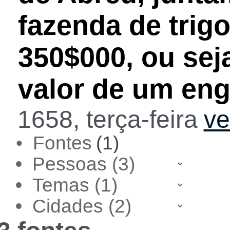
fazenda de trig
350$000, ou sej
valor de um en
1658, terça-feira
ve
• Fontes
(1)
•
•
•