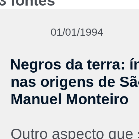
3 fontes
01/01/1994
Negros da terra: í
nas origens de Sã
Manuel Monteiro
Outro aspecto que