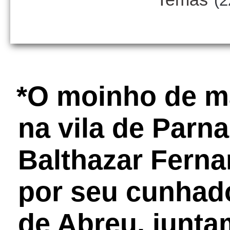
(2
*O moinho de m
na vila de Parna
Balthazar Ferna
por seu cunhad
de Abreu, junt