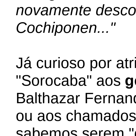
novamente desco
Cochiponen..."
Já curioso por at
"Sorocaba" aos
g
Balthazar Fernan
ou aos chamados 
sabemos serem "d