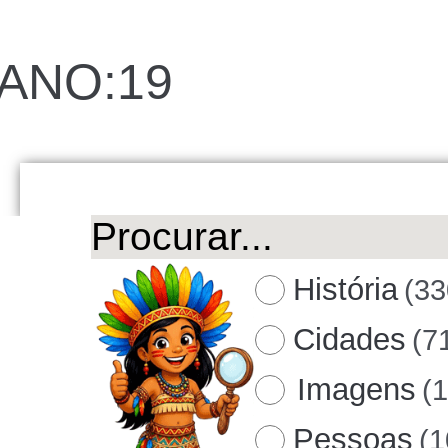
ANO:19
História
(33
Cidades
(7
Imagens
(
Pessoas
(1