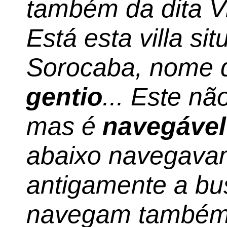
também da dita Vi
Está esta villa si
Sorocaba, nome q
gentio
... Este nã
mas é
navegável
abaixo navegava
antigamente a bus
navegam também 