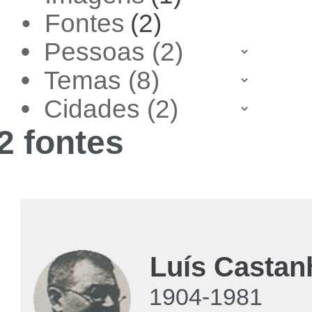
• Fontes
(2)
•
•
•
2 fontes
Luís Castan
1904-1981