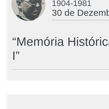
1904-1981
30 de Dezemb
“Memória Históri
I”