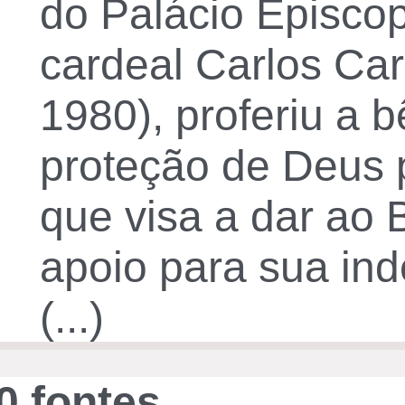
do Palácio Episcop
cardeal Carlos Ca
1980), proferiu a 
proteção de Deus pa
que visa a dar ao 
apoio para sua i
(...)
0 fontes