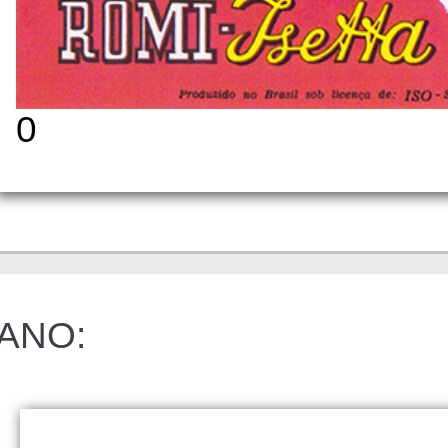
0
ANO: