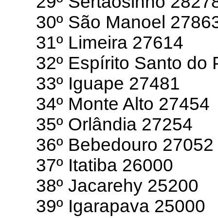
29º Sertãosinho 2827
30º São Manoel 2786
31º Limeira 27614
32º Espírito Santo do
33º Iguape 27481
34º Monte Alto 27454
35º Orlândia 27254
36º Bebedouro 27052
37º Itatiba 26000
38º Jacarehy 25200
39º Igarapava 25000