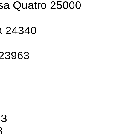
ssa Quatro 25000
a 24340
 23963
53
3