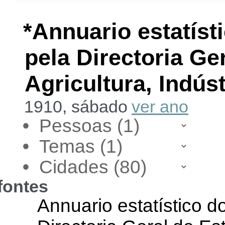
*Annuario estatísti
pela Directoria Ger
Agricultura, Indú
1910, sábado
ver ano
•
•
•
fontes
Annuario estatístico do