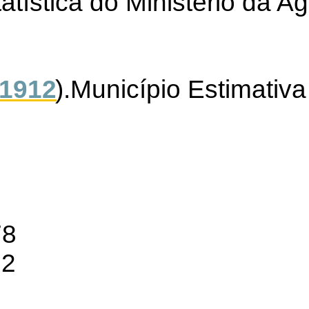
atística do Ministério da Agr
(
1912
).Município Estimativ
78
72