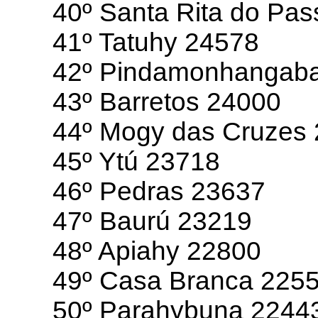
40º Santa Rita do Pa
41º Tatuhy 24578
42º Pindamonhangab
43º Barretos 24000
44º Mogy das Cruzes
45º Ytú 23718
46º Pedras 23637
47º Baurú 23219
48º Apiahy 22800
49º Casa Branca 225
50º Parahybuna 2244