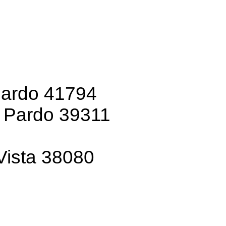
Pardo 41794
o Pardo 39311
Vista 38080