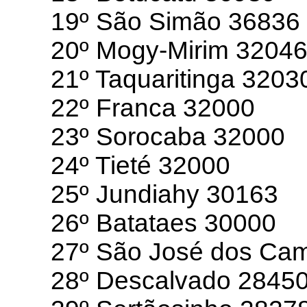
19º São Simão 36836
20º Mogy-Mirim 3204
21º Taquaritinga 3203
22º Franca 32000
23º Sorocaba 32000
24º Tieté 32000
25º Jundiahy 30163
26º Batataes 30000
27º São José dos Ca
28º Descalvado 2845