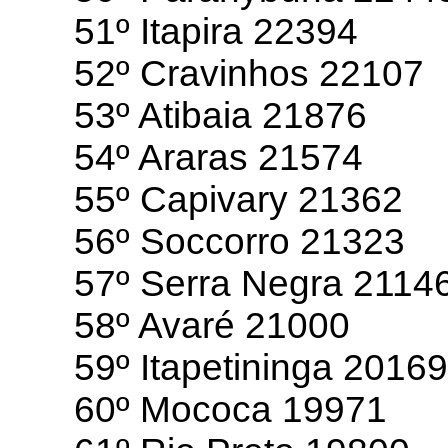
51º Itapira 22394
52º Cravinhos 22107
53º Atibaia 21876
54º Araras 21574
55º Capivary 21362
56º Soccorro 21323
57º Serra Negra 2114
58º Avaré 21000
59º Itapetininga 2016
60º Mococa 19971