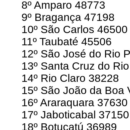
8º Amparo 48773
9º Bragança 47198
10º São Carlos 46500
11º Taubaté 45506
12º São José do Rio 
13º Santa Cruz do Ri
14º Rio Claro 38228
15º São João da Boa 
16º Araraquara 37630
17º Jaboticabal 37150
18º Botucatú 36989