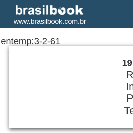
www.brasilbook.com.br
lentemp:3-2-61
19
R
I
P
T