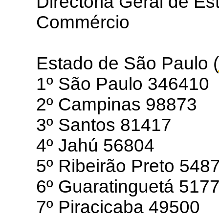
Directoria Geral de Est
Commércio
Estado de São Paulo 
1º São Paulo 346410
2º Campinas 98873
3º Santos 81417
4º Jahú 56804
5º Ribeirão Preto 548
6º Guaratinguetá 517
7º Piracicaba 49500