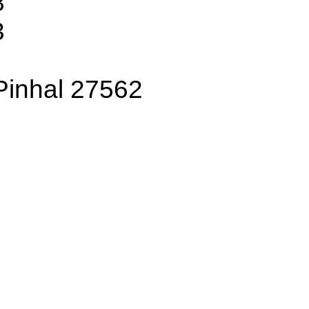
8
3
 Pinhal 27562