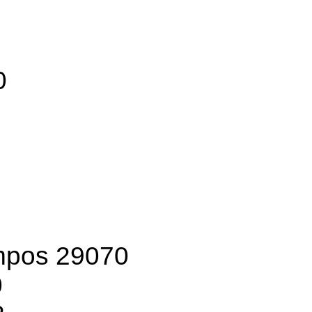
6
0
mpos 29070
0