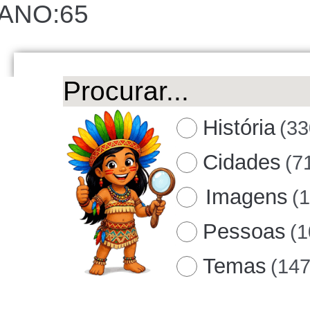
ANO:65
História
(33
Cidades
(7
Imagens
(
Pessoas
(1
Temas
(147