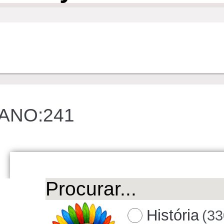
ANO:241
História
(33