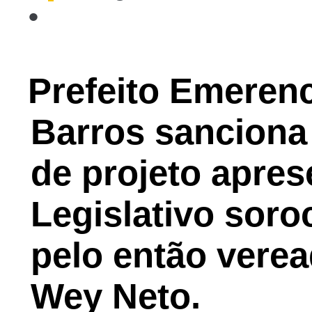
•
14 de ago. de 1954, sábado
Prefeito Emeren
Barros sanciona a
de projeto apre
Legislativo sor
pelo então verea
Wey Neto.