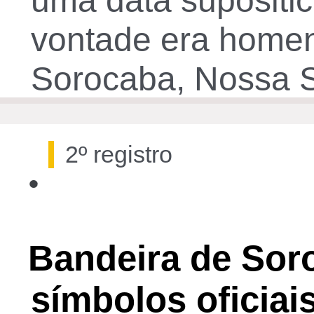
uma data supositic
vontade era homen
Sorocaba, Nossa Se
2º registro
•
30 de jan. de 1954, sábado
Bandeira de Sor
símbolos oficiai